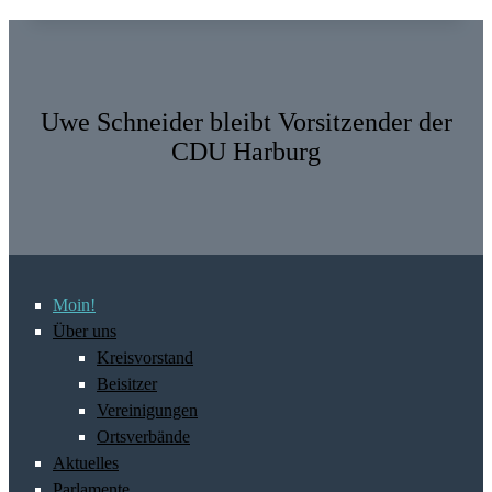
Uwe Schneider bleibt Vorsitzender der
CDU Harburg
Moin!
Über uns
Kreisvorstand
Beisitzer
Vereinigungen
Ortsverbände
Aktuelles
Parlamente