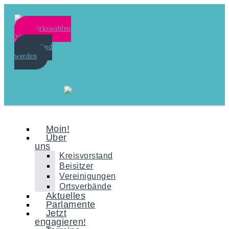
Bezirkswahlen
2024
Mitglied
werden
Moin!
Über
uns
Kreisvorstand
Beisitzer
Vereinigungen
Ortsverbände
Aktuelles
Parlamente
Jetzt
engagieren!