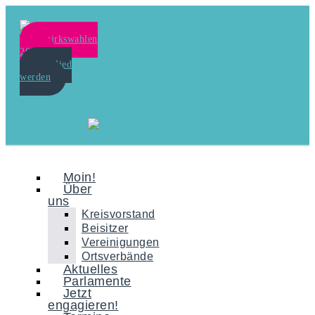
Bezirkswahlen
2024
Mitglied
werden
Moin!
Über
uns
Kreisvorstand
Beisitzer
Vereinigungen
Ortsverbände
Aktuelles
Parlamente
Jetzt
engagieren!