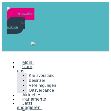
Bezirkswahlen
2024
Mitglied
werden
Moin!
Über
uns
Kreisvorstand
Beisitzer
Vereinigungen
Ortsverbände
Aktuelles
Parlamente
Jetzt
engagieren!