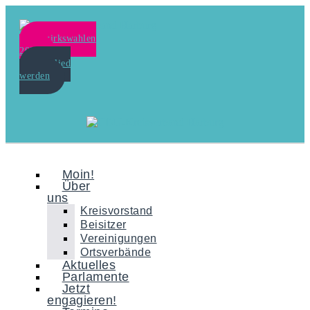
Bezirkswahlen
2024
Mitglied
werden
Moin!
Über
uns
Kreisvorstand
Beisitzer
Vereinigungen
Ortsverbände
Aktuelles
Parlamente
Jetzt
engagieren!