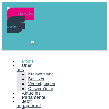
Bezirkswahlen
2024
Mitglied
werden
Moin!
Über
uns
Kreisvorstand
Beisitzer
Vereinigungen
Ortsverbände
Aktuelles
Parlamente
Jetzt
engagieren!